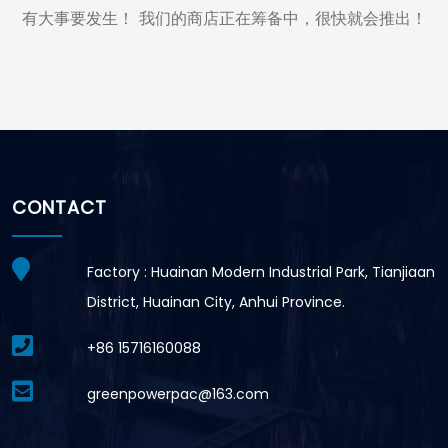
有大事要发生！ 我们的商店正在筹备中，很快就会推出！
CONTACT
Factory : Huainan Modern Industrial Park, Tianjiaan
District, Huainan City, Anhui Province.
+86 15716160088
greenpowerpac@163.com