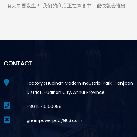
有大事要发生！ 我们的商店正在筹备中，很快就会推出！
CONTACT
Factory : Huainan Modern Industrial Park, Tianjiaan
District, Huainan City, Anhui Province.
+86 15716160088
greenpowerpac@163.com